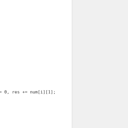
 0, res += num[i][1];
