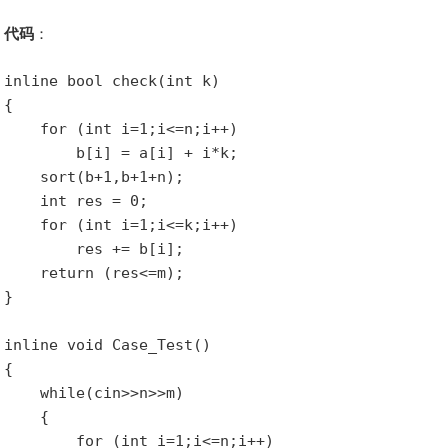
代码
：
inline bool check(int k)

{

    for (int i=1;i<=n;i++)

        b[i] = a[i] + i*k;

    sort(b+1,b+1+n);

    int res = 0;

    for (int i=1;i<=k;i++)

        res += b[i];

    return (res<=m);

}

inline void Case_Test()

{

    while(cin>>n>>m)

    {

        for (int i=1;i<=n;i++)
