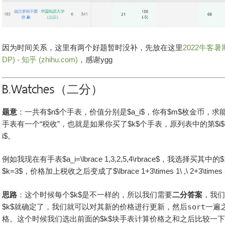
因为时间关系，这里有两个好题暂时没补，先放在这里
2022牛客暑
DP) - 知乎 (zhihu.com)
，感谢ygg
B.Watches（二分）
题意
：一共有$n$个手表，价值分别是$a_i$，你有$m$枚金币，
手表有一个“税收”，也就是如果你买了$k$个手表，原列表中的第$i$个手表
i$。
例如我现在有手表$a_i=\lbrace 1,3,2,5,4\rbrace$，我选择买
$k=3$，价格加上税收之后变成了$\lbrace 1+3\times 1\ ,\ 2+3\times 3\ ,
思路
：这个时候每个$k$是不一样的，所以我们需要
二分答案
，我们
$k$就确定了，我们就可以对其新的价格进行更新，然后
sort
一遍
格。这个时候我们选出前面的$k$块手表计算价格之和之后比较一下