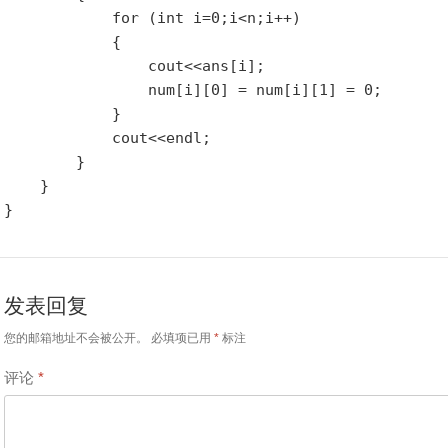
            for (int i=0;i<n;i++)

            {

                cout<<ans[i];

                num[i][0] = num[i][1] = 0;

            }

            cout<<endl;

        }

    }

发表回复
您的邮箱地址不会被公开。
必填项已用
*
标注
评论
*