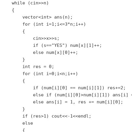
    while (cin>>n)

    {

        vector<int> ans(n);

        for (int i=1;i<=3*n;i++)

        {

            cin>>x>>s;

            if (s=="YES") num[x][1]++;

            else num[x][0]++;

        }

        int res = 0;

        for (int i=0;i<n;i++)

        {

            if (num[i][0] == num[i][1]) res+=2;

            else if (num[i][0]>num[i][1]) ans[i] =
            else ans[i] = 1, res += num[i][0];

        }

        if (res>1) cout<<-1<<endl;

        else

        {
