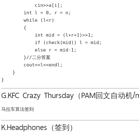
            cin>>a[i];

        int l = 0, r = n;

        while (l<r)

        {

            int mid = (l+r+1)>>1;

            if (check(mid)) l = mid;

            else r = mid-1;

        }//二分答案

        cout<<l<<endl;

    }

G.KFC Crazy Thursday（PAM回文自动机/m
马拉车算法签到
K.Headphones（签到）