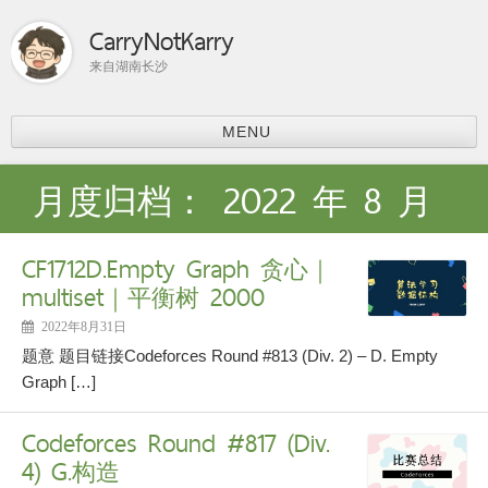
CarryNotKarry
来自湖南长沙
MENU
首页
月度归档：
2022 年 8 月
比赛总结
ACM-ICPC
CF1712D.Empty Graph 贪心｜
分享
multiset｜平衡树 2000
上课内容
课程学习
2022年8月31日
科研
题意 题目链接Codeforces Round #813 (Div. 2) – D. Empty
论文阅读
Graph […]
个人主页
Codeforces Round #817 (Div.
4) G.构造