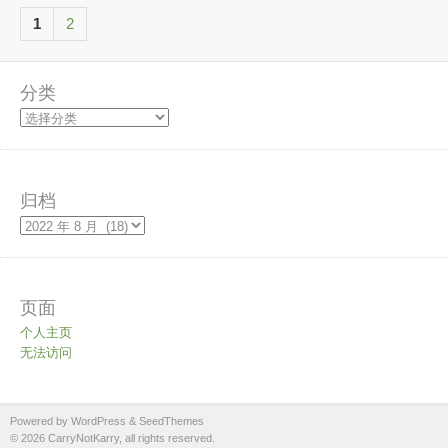
1
2
分类
归档
页面
个人主页
无法访问
Powered by WordPress
&
SeedThemes
© 2026 CarryNotKarry, all rights reserved.