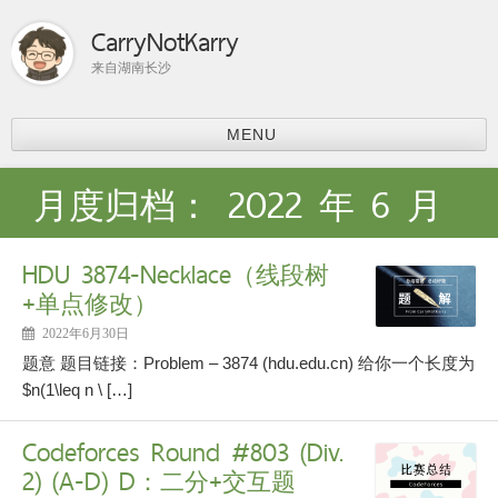
CarryNotKarry
来自湖南长沙
MENU
首页
月度归档：
2022 年 6 月
比赛总结
ACM-ICPC
HDU 3874-Necklace（线段树
分享
+单点修改）
上课内容
课程学习
2022年6月30日
科研
题意 题目链接：Problem – 3874 (hdu.edu.cn) 给你一个长度为
论文阅读
$n(1\leq n \ […]
个人主页
Codeforces Round #803 (Div.
2) (A-D) D：二分+交互题