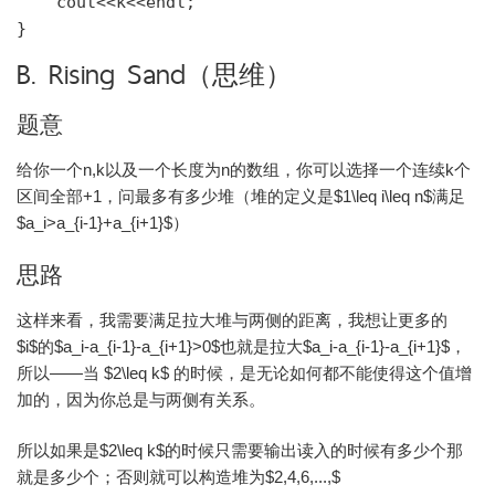
    cout<<k<<endl;

B. Rising Sand（思维）
题意
给你一个n,k以及一个长度为n的数组，你可以选择一个连续k个
区间全部+1，问最多有多少堆（堆的定义是$1\leq i\leq n$满足
$a_i>a_{i-1}+a_{i+1}$）
思路
这样来看，我需要满足拉大堆与两侧的距离，我想让更多的
$i$的$a_i-a_{i-1}-a_{i+1}>0$也就是拉大$a_i-a_{i-1}-a_{i+1}$，
所以——当 $2\leq k$ 的时候，是无论如何都不能使得这个值增
加的，因为你总是与两侧有关系。
所以如果是$2\leq k$的时候只需要输出读入的时候有多少个那
就是多少个；否则就可以构造堆为$2,4,6,...,$