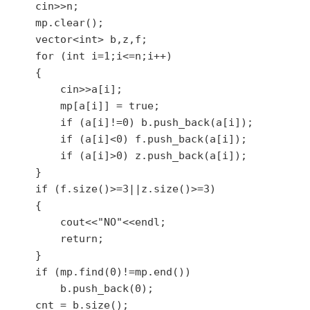
    cin>>n;

    mp.clear();

    vector<int> b,z,f;

    for (int i=1;i<=n;i++)

    {

        cin>>a[i];

        mp[a[i]] = true;

        if (a[i]!=0) b.push_back(a[i]);

        if (a[i]<0) f.push_back(a[i]);

        if (a[i]>0) z.push_back(a[i]);

    }

    if (f.size()>=3||z.size()>=3)

    {

        cout<<"NO"<<endl;

        return;

    }

    if (mp.find(0)!=mp.end())

        b.push_back(0);

    cnt = b.size();
