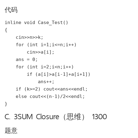
代码
inline void Case_Test()

{

    cin>>n>>k;

    for (int i=1;i<=n;i++)

        cin>>a[i];

    ans = 0;

    for (int i=2;i<n;i++)

        if (a[i]>a[i-1]+a[i+1])

            ans++;

    if (k>=2) cout<<ans<<endl;

    else cout<<(n-1)/2<<endl;

C. 3SUM Closure（思维） 1300
题意