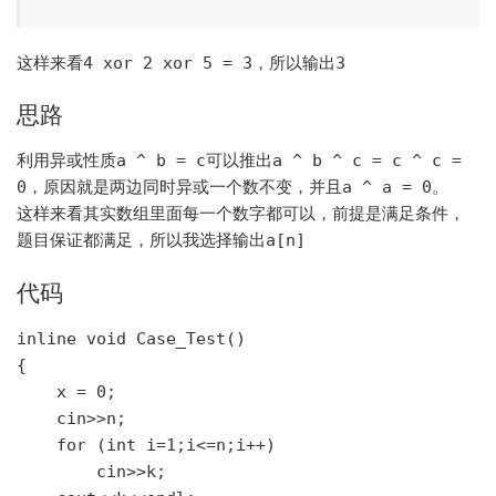
这样来看
4 xor 2 xor 5 = 3
，所以输出
3
思路
利用异或性质
a ^ b = c
可以推出
a ^ b ^ c = c ^ c =
0
，原因就是两边同时异或一个数不变，并且
a ^ a = 0
。
这样来看其实数组里面每一个数字都可以，前提是满足条件，
题目保证都满足，所以我选择输出
a[n]
代码
inline void Case_Test()

{

    x = 0;

    cin>>n;

    for (int i=1;i<=n;i++)

        cin>>k;
