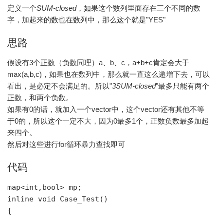
定义一个
SUM-closed
，如果这个数列里面存在三个不同的数
字，加起来的数也在数列中，那么这个就是"YES"
思路
假设有3个正数（负数同理）a、b、c，a+b+c肯定会大于
max(a,b,c)，如果也在数列中，那么就一直这么递增下去，可以
看出，是必定不会满足的。所以"
3SUM-closed
"最多只能有两个
正数，和两个负数。
如果有0的话，就加入一个vector中，这个vector还有其他不等
于0的，所以这个一定不大，因为0最多1个，正数负数最多加起
来四个。
然后对这些进行for循环暴力查找即可
代码
map<int,bool> mp;

inline void Case_Test()

{
