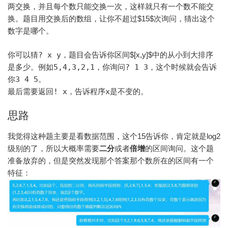
两交换，并且每个数只能交换一次，这样就只有一个数不能交
换。题目用交换后的数组，让你不超过$15$次询问，猜出这个
数字是哪个。
你可以猜
? x y
，题目会告诉你区间$[x,y]$中的从小到大排序
是多少。例如
5,4,3,2,1
，你询问
? 1 3
，这个时候就会告诉
你
3 4 5
。
最后需要返回
! x
，告诉程序
x
是不变的。
思路
我觉得这种题主要是看数据范围，这个15告诉你，肯定就是log2
级别的了，所以大概率需要
二分
或者
倍增
的区间询问。这个题
准备放弃的，但是突然发现那个答案那个数所在的区间有一个
特征：