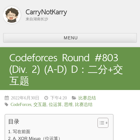
CarryNotKarry
来自湖南长沙
MENU
首页
Codeforces Round #803
比赛总结
(Div. 2) (A-D) D：二分+交
ACM-ICPC
互题
分享
上课内容
课程学习
2022年6月30日
下午4:20
比赛总结
科研
CodeForces
,
交互题
,
位运算
,
思维
,
比赛总结
论文阅读
个人主页
目录
写在前面
A. XOR Mixup（位运算）