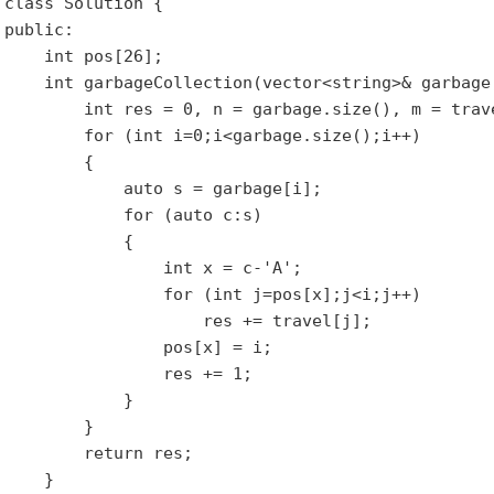
class Solution {

public:

    int pos[26];

    int garbageCollection(vector<string>& garbage,
        int res = 0, n = garbage.size(), m = trave
        for (int i=0;i<garbage.size();i++)

        {

            auto s = garbage[i];

            for (auto c:s)

            {

                int x = c-'A';

                for (int j=pos[x];j<i;j++)

                    res += travel[j];

                pos[x] = i;

                res += 1;

            }

        }

        return res;

    }
