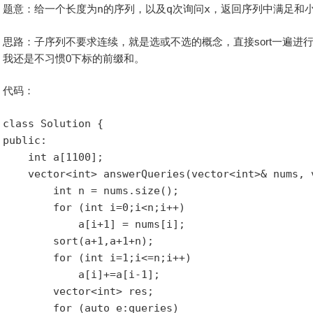
题意：给一个长度为
n
的序列，以及
q
次询问
x
，返回序列中满足和
思路：子序列不要求连续，就是选或不选的概念，直接sort一遍进
我还是不习惯0下标的前缀和。
代码：
class Solution {

public:

    int a[1100];

    vector<int> answerQueries(vector<int>& nums, v
        int n = nums.size();

        for (int i=0;i<n;i++)

            a[i+1] = nums[i];

        sort(a+1,a+1+n);

        for (int i=1;i<=n;i++)

            a[i]+=a[i-1];

        vector<int> res;

        for (auto e:queries)
