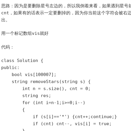
思路：因为是要删除星号左边的，所以我倒着来看，如果遇到星号
cnt
，如果有的话表示一定要删掉的，因为你当前这个字符会被右
出。
用一个标记数组
vis
就好
代码：
class Solution {

public:

    bool vis[100007];

    string removeStars(string s) {

        int n = s.size(), cnt = 0;

        string res;

        for (int i=n-1;i>=0;i--)

        {

            if (s[i]=='*') {cnt++;continue;}

            if (cnt) cnt--, vis[i] = true;

        }
