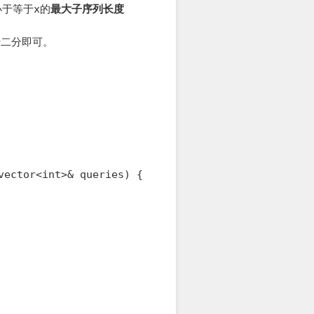
小于等于
x
的
最大子序列长度
行二分即可。
ector<int>& queries) {
