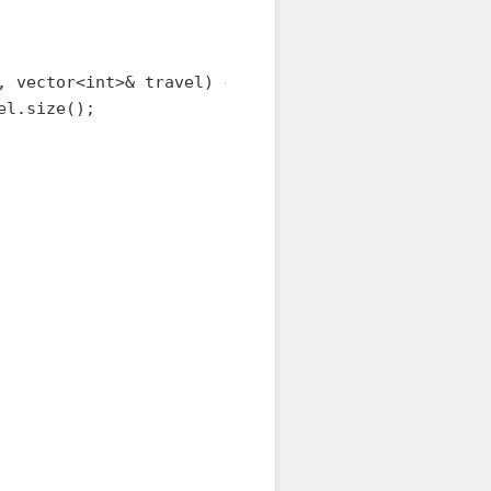
 vector<int>& travel) {

l.size();
