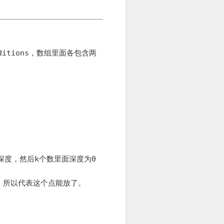
ditions
，数组里面各包含两
深度，然后
k
个数里面深度为
0
，所以代表这个点能放了。