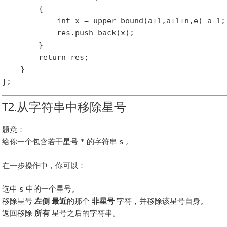
        {

            int x = upper_bound(a+1,a+1+n,e)-a-1;

            res.push_back(x);

        }

        return res;

    }

T2.从字符串中移除星号
题意：
给你一个包含若干星号
*
的字符串
s
。
在一步操作中，你可以：
选中
s
中的一个星号。
移除星号
左侧 最近
的那个
非星号
字符，并移除该星号自身。
返回移除
所有
星号之后的字符串。