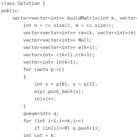
class Solution {

public:

    vector<vector<int>> buildMatrix(int k, vector
        int n = rc.size(), m = cc.size();

        vector<vector<int>> res(k, vector<int>(k))
        vector<vector<int>> Null;

        vector<vector<int>> e(k+1);

        vector<int> r(k+1),c(k+1);

        vector<int> in(k+1);

        for (auto p:rc)

        {

            int x = p[0], y = p[1];

            e[y].push_back(x);

            in[x]++;

        }

        queue<int> q;

        for (int i=1;i<=k;i++)

            if (in[i]==0) q.push(i);

        int cnt = k;
