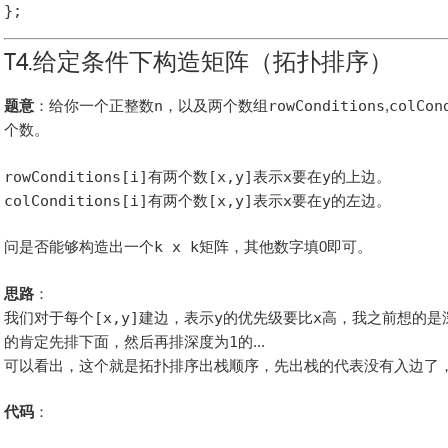
T4.给定条件下构造矩阵（拓扑排序）
题意
：给你一个正整数
n
，以及两个数组
rowConditions
,
colCon
个数。
rowConditions[i]
有两个数
[x,y]
表示
x
要在
y
的上边。
colConditions[i]
有两个数
[x,y]
表示
x
要在
y
的左边。
问是否能够构造出一个
k x k
矩阵，其他数字填0即可。
思路
：
我们对于每个
[x,y]
建边，表示
y
的优先级要比
x
高，我之前想的是
的肯定先排下面，然后再排深度为
1
的...
可以看出，这个就是拓扑排序出栈顺序，先出栈的代表没有入边了
代码
：