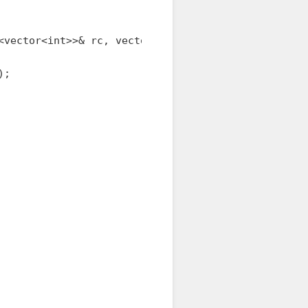
<vector<int>>& rc, vector<vector<int>>& cc) {

;
