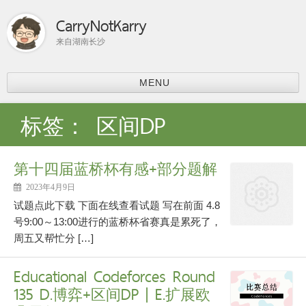
CarryNotKarry
来自湖南长沙
MENU
首页
标签：
区间DP
比赛总结
ACM-ICPC
第十四届蓝桥杯有感+部分题解
分享
上课内容
2023年4月9日
课程学习
试题点此下载 下面在线查看试题 写在前面 4.8
科研
号9:00～13:00进行的蓝桥杯省赛真是累死了，
周五又帮忙分 […]
论文阅读
个人主页
Educational Codeforces Round
135 D.博弈+区间DP | E.扩展欧