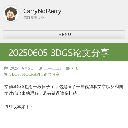
CarryNotKarry
来自湖南长沙
MENU
首页
20250605-3DGS论文分享
比赛总结
ACM-ICPC
2025年6月5日
上午11:31
科研
分享
3DGS
,
SIGGRAPH
,
论文分享
上课内容
课程学习
接触3DGS也有一段日子了，这是看了一些视频和文章以及和同
科研
学讨论出来的理解，若有错误请多担待。
论文阅读
PPT版本如下：
个人主页