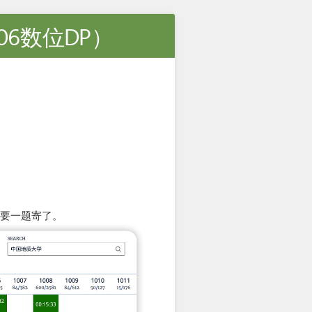
06数位DP）
都要一题寄了。