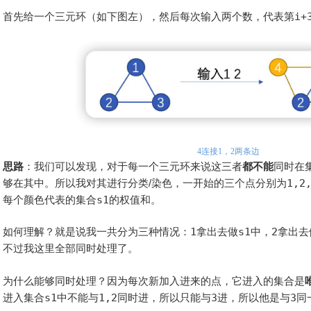
首先给一个三元环（如下图左），然后每次输入两个数，代表第
i+
上面
思路
：我们可以发现，对于每一个三元环来说这三者
都不能
同时在
够在其中。所以我对其进行分类/染色，一开始的三个点分别为
1,2
每个颜色代表的集合
s1
的权值和。
如何理解？就是说我一共分为三种情况：
1
拿出去做
s1
中，
2
拿出去
不过我这里全部同时处理了。
为什么能够同时处理？因为每次新加入进来的点，它进入的集合是
进入集合
s1
中不能与
1,2
同时进，所以只能与
3
进，所以他是与
3
同