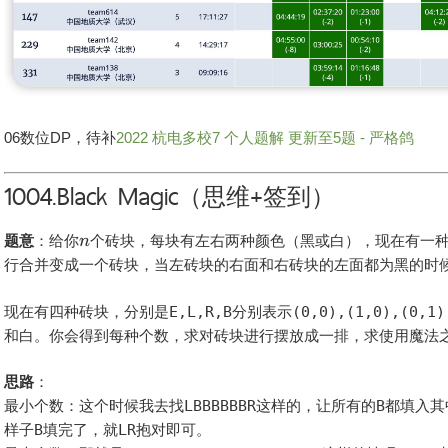
06数位DP，待补
2022 杭电多校7 个人题解 更新至5题 - 严格鸽
1004.Black Magic（思维+签到）
题意
：给你
个砖块，每块有左右两种颜色（黑或白），现在有一
行合并变成一个砖块，当左砖块的右面和右砖块的左面都为黑的时
现在有四种砖块，分别是
E,L,R,B
分别表示
(0,0),(1,0),(0,1)
和白。你会得到每种个数，求对砖块进行摆放成一排，求使用魔法
思路
：
最小个数：这个时候我去找
LBBBBBBR
这样的，让所有的
B
都填入其
样子
B
填完了，就
LR
抱对即可。