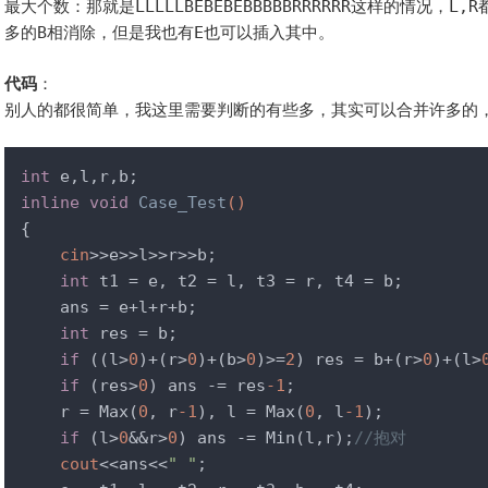
最大个数：那就是
LLLLLBEBEBEBBBBBRRRRRR
这样的情况，
L,R
多的
B
相消除，但是我也有
E
也可以插入其中。
代码
：
别人的都很简单，我这里需要判断的有些多，其实可以合并许多的
int
inline
void
Case_Test
()
{

cin
>>e>>l>>r>>b;

int
 t1 = e, t2 = l, t3 = r, t4 = b;

    ans = e+l+r+b;

int
 res = b;

if
 ((l>
0
)+(r>
0
)+(b>
0
)>=
2
) res = b+(r>
0
)+(l>
if
 (res>
0
) ans -= res
-1
;

    r = Max(
0
, r
-1
), l = Max(
0
, l
-1
);

if
 (l>
0
&&r>
0
) ans -= Min(l,r);
//抱对
cout
<<ans<<
" "
;
