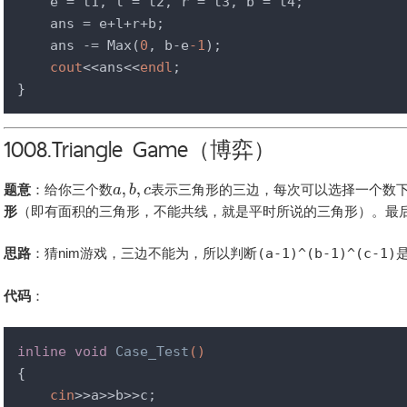
    e = t1, l = t2, r = t3, b = t4;

    ans = e+l+r+b;

    ans -= Max(
0
, b-e
-1
);

cout
<<ans<<
endl
;

}
1008.Triangle Game（博弈）
题意
：给你三个数
表示三角形的三边，每次可以选择一个数
形
（即有面积的三角形，不能共线，就是平时所说的三角形）。最
思路
：猜nim游戏，三边不能为，所以判断
(a-1)^(b-1)^(c-1)
代码
：
inline
void
Case_Test
()
{

cin
>>a>>b>>c;
