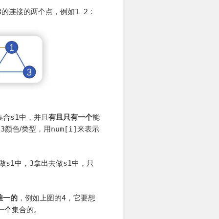
3
的连接的两个点，例如
1 2
：
是头，两侧是手，中间是下体
集合
s1
中，并且
有且只有一个
能
,3
颜色/类型，用
num[i]
来表示
做
s1
中，
3
拿出去做
s1
中，只
唯一的
，例如上图的
4
，它要想
一个集合的。