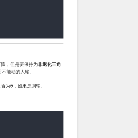
下降，但是要保持为
非退化三角
后不能动的人输。
是否为
0
，如果是则输。