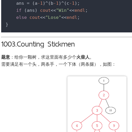
    ans = (a
-1
)^(b
-1
)^(c
-1
);

if
 (ans) 
cout
<<
"Win"
<<
endl
;

else
cout
<<
"Lose"
<<
endl
;

}
1003.Counting Stickmen
题意
：给你一颗树，求这里面有多少个
火柴人
。
需要满足有一个头，两条手，一个下体（两条腿），如图：