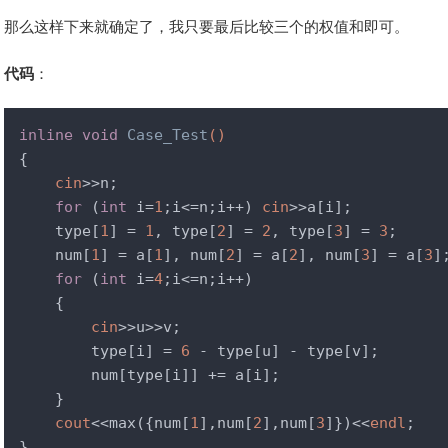
那么这样下来就确定了，我只要最后比较三个的权值和即可。
代码
：
inline
void
Case_Test
()
{

cin
>>n;

for
 (
int
 i=
1
;i<=n;i++) 
cin
>>a[i];

    type[
1
] = 
1
, type[
2
] = 
2
, type[
3
] = 
3
;

    num[
1
] = a[
1
], num[
2
] = a[
2
], num[
3
] = a[
3
];
for
 (
int
 i=
4
;i<=n;i++)

    {

cin
>>u>>v;

        type[i] = 
6
 - type[u] - type[v];

        num[type[i]] += a[i];

    }

cout
<<max({num[
1
],num[
2
],num[
3
]})<<
endl
;

}