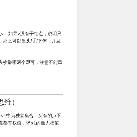
点
v
，如果
v
没有子结点，说明只
，那么可以当
头/手/下体
，并且
去枚举哪两个即可，注意不能重
t（思维）
，
s1
中为独立集合，所有的点不
个点都有权值，求
s1
的最大权值