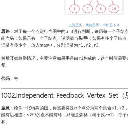
思路
：对于每一个点进行当图中的
u=3
进行判断，遍历每一个子结
能当
头
；如果只有一个子结点，说明能当
头/手
；如果有多个子结点
记录有多少个，放入map中，分别记录为
r1,r2,r3
。
然后开始枚举情况，主要注意如果手是由
r3
构成的，这个时候需要
复。
代码
：寄
1002.Independent Feedback Vertex Se
题意
：给你一张特殊的图，你需要将这
个点分为两个集合
s1,s2
能有边相连；
s2
中的点不能有环，只能是森林（树个数>=1)，每
和。