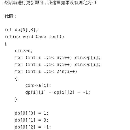
然后就进行更新即可，我这里如果没有则定为
-1
代码
：
int dp[N][3];

inline void Case_Test()

{

    cin>>n;

    for (int i=1;i<=n;i++) cin>>p[i];

    for (int i=1;i<=n;i++) cin>>q[i];

    for (int i=1;i<=2*n;i++) 

    {

        cin>>a[i];

        dp[i][1] = dp[i][2] = -1;

    }

    dp[0][0] = 1;

    dp[0][1] = 0;

    dp[0][2] = -1;
