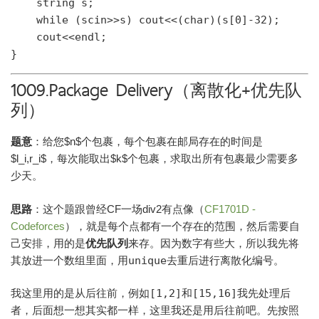
    string s;

    while (scin>>s) cout<<(char)(s[0]-32);

    cout<<endl;

1009.Package Delivery（离散化+优先队
列）
题意
：给您$n$个包裹，每个包裹在邮局存在的时间是
$l_i,r_i$，每次能取出$k$个包裹，求取出所有包裹最少需要多
少天。
思路
：这个题跟曾经CF一场div2有点像（
CF1701D -
Codeforces
），就是每个点都有一个存在的范围，然后需要自
己安排，用的是
优先队列
来存。因为数字有些大，所以我先将
其放进一个数组里面，用
unique
去重后进行离散化编号。
我这里用的是从后往前，例如
[1,2]
和
[15,16]
我先处理后
者，后面想一想其实都一样，这里我还是用后往前吧。先按照