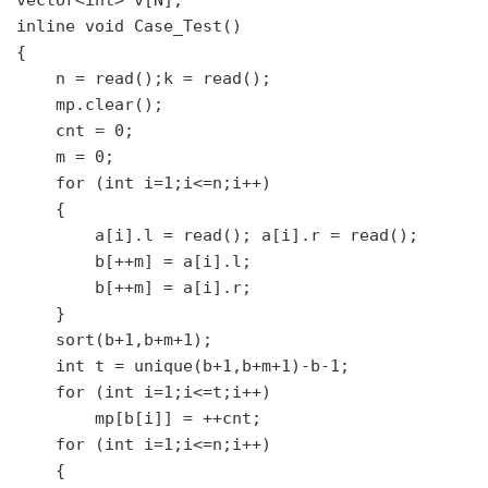
vector<int> v[N];

inline void Case_Test()

{

    n = read();k = read();

    mp.clear();

    cnt = 0;

    m = 0;

    for (int i=1;i<=n;i++)

    {

        a[i].l = read(); a[i].r = read();

        b[++m] = a[i].l;

        b[++m] = a[i].r;

    }

    sort(b+1,b+m+1);

    int t = unique(b+1,b+m+1)-b-1;

    for (int i=1;i<=t;i++)

        mp[b[i]] = ++cnt;

    for (int i=1;i<=n;i++)

    {
