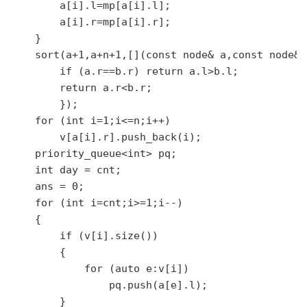
        a[i].l=mp[a[i].l];

        a[i].r=mp[a[i].r];

    }

    sort(a+1,a+n+1,[](const node& a,const node& b
        if (a.r==b.r) return a.l>b.l;

        return a.r<b.r;

        });

    for (int i=1;i<=n;i++)

        v[a[i].r].push_back(i);

    priority_queue<int> pq;

    int day = cnt;

    ans = 0;

    for (int i=cnt;i>=1;i--)

    {

        if (v[i].size())

        {

            for (auto e:v[i])

                pq.push(a[e].l);

        }
