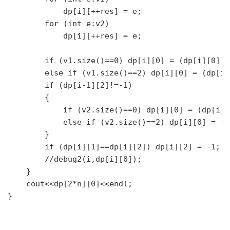
            dp[i][++res] = e;

        for (int e:v2)

            dp[i][++res] = e;

        if (v1.size()==0) dp[i][0] = (dp[i][0] *
        else if (v1.size()==2) dp[i][0] = (dp[i]
        if (dp[i-1][2]!=-1)

        {

            if (v2.size()==0) dp[i][0] = (dp[i][
            else if (v2.size()==2) dp[i][0] = (d
        }

        if (dp[i][1]==dp[i][2]) dp[i][2] = -1;

        //debug2(i,dp[i][0]);

    }

    cout<<dp[2*n][0]<<endl;
