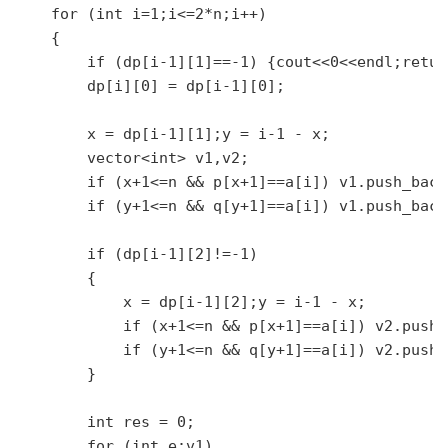
    for (int i=1;i<=2*n;i++)

    {

        if (dp[i-1][1]==-1) {cout<<0<<endl;return
        dp[i][0] = dp[i-1][0];

        x = dp[i-1][1];y = i-1 - x;

        vector<int> v1,v2;

        if (x+1<=n && p[x+1]==a[i]) v1.push_back(
        if (y+1<=n && q[y+1]==a[i]) v1.push_back(
        if (dp[i-1][2]!=-1)

        {

            x = dp[i-1][2];y = i-1 - x;

            if (x+1<=n && p[x+1]==a[i]) v2.push_
            if (y+1<=n && q[y+1]==a[i]) v2.push_
        }

        int res = 0;

        for (int e:v1)
