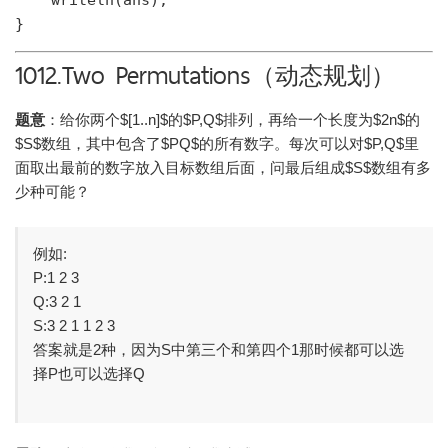
    writeln(ans);

1012.Two Permutations（动态规划）
题意
：给你两个$[1..n]$的$P,Q$排列，再给一个长度为$2n$的
$S$数组，其中包含了$PQ$的所有数字。每次可以对$P,Q$里
面取出最前的数字放入目标数组后面，问最后组成$S$数组有多
少种可能？
例如:
P:1 2 3
Q:3 2 1
S:3 2 1 1 2 3
答案就是2种，因为S中第三个和第四个1那时候都可以选
择P也可以选择Q