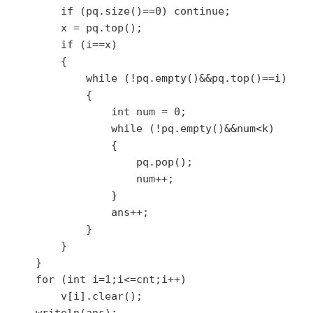
        if (pq.size()==0) continue;

        x = pq.top();

        if (i==x)

        {

            while (!pq.empty()&&pq.top()==i)

            {

                int num = 0;

                while (!pq.empty()&&num<k)

                {

                    pq.pop();

                    num++;

                }

                ans++;

            }

        }

    }

    for (int i=1;i<=cnt;i++)

        v[i].clear();
