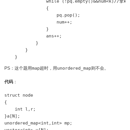
                while (!pq.empty()&&num<k)//拿
                {

                    pq.pop();

                    num++;

                }

                ans++;

            }

        }

PS：这个题用
map
超时，用
unordered_map
则不会。
代码
：
struct node

{

    int l,r;

}a[N];

unordered_map<int,int> mp;
