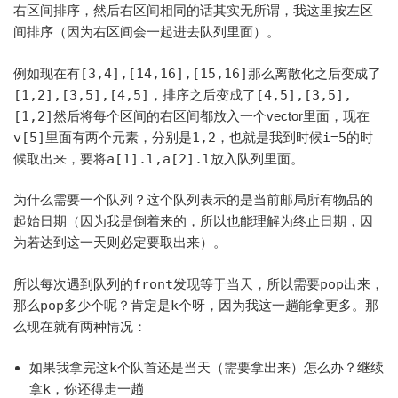
右区间排序，然后右区间相同的话其实无所谓，我这里按左区
间排序（因为右区间会一起进去队列里面）。
例如现在有
[3,4],[14,16],[15,16]
那么离散化之后变成了
[1,2],[3,5],[4,5]
，排序之后变成了
[4,5],[3,5],
[1,2]
然后将每个区间的右区间都放入一个vector里面，现在
v[5]
里面有两个元素，分别是
1,2
，也就是我到时候
i=5
的时
候取出来，要将
a[1].l,a[2].l
放入队列里面。
为什么需要一个队列？这个队列表示的是当前邮局所有物品的
起始日期（因为我是倒着来的，所以也能理解为终止日期，因
为若达到这一天则必定要取出来）。
所以每次遇到队列的
front
发现等于当天，所以需要
pop
出来，
那么
pop
多少个呢？肯定是
k
个呀，因为我这一趟能拿更多。那
么现在就有两种情况：
如果我拿完这
k
个队首还是当天（需要拿出来）怎么办？继续
拿
k
，你还得走一趟