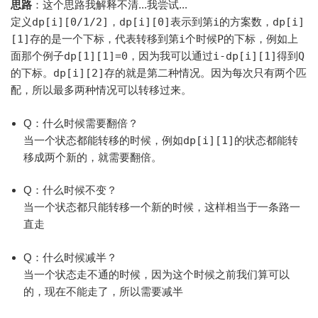
思路
：这个思路我解释不清...我尝试...
定义
dp[i][0/1/2]
，
dp[i][0]
表示到第
i
的方案数，
dp[i]
[1]
存的是一个下标，代表转移到第
i
个时候
P
的下标，例如上
面那个例子
dp[1][1]=0
，因为我可以通过
i-dp[i][1]
得到
Q
的下标。
dp[i][2]
存的就是第二种情况。因为每次只有两个匹
配，所以最多两种情况可以转移过来。
Q：什么时候需要翻倍？
当一个状态都能转移的时候，例如
dp[i][1]
的状态都能转
移成两个新的，就需要翻倍。
Q：什么时候不变？
当一个状态都只能转移一个新的时候，这样相当于一条路一
直走
Q：什么时候减半？
当一个状态走不通的时候，因为这个时候之前我们算可以
的，现在不能走了，所以需要减半