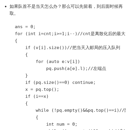
如果队首不是当天怎么办？那么可以先留着，到后面时候再
取。
    ans = 0;

    for (int i=cnt;i>=1;i--)//cnt是离散化后的
    {

        if (v[i].size())//把当天入邮局的压入队列

        {

            for (auto e:v[i])

                pq.push(a[e].l);//左端点

        }

        if (pq.size()==0) continue;

        x = pq.top();

        if (i==x)

        {

            while (!pq.empty()&&pq.top()==i)//队
            {

                int num = 0;
