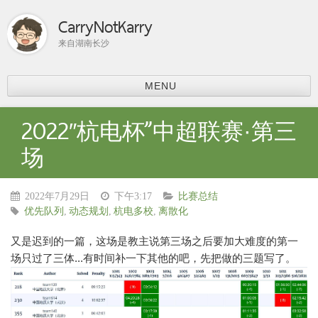
CarryNotKarry
来自湖南长沙
MENU
首页
2022″杭电杯”中超联赛·第三
比赛总结
场
ACM-ICPC
分享
上课内容
2022年7月29日
下午3:17
比赛总结
课程学习
优先队列
,
动态规划
,
杭电多校
,
离散化
科研
又是迟到的一篇，这场是教主说第三场之后要加大难度的第一
论文阅读
场只过了三体...有时间补一下其他的吧，先把做的三题写了。
个人主页