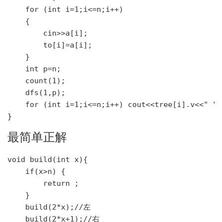
    for (int i=1;i<=n;i++)

    {

        cin>>a[i];

        to[i]=a[i];

    }

    int p=n;

    count(1);

    dfs(1,p);

    for (int i=1;i<=n;i++) cout<<tree[i].v<<" ";

最简单正解
void build(int x){

    if(x>n) {

        return ;

    }

    build(2*x);//左

    build(2*x+1);//右
