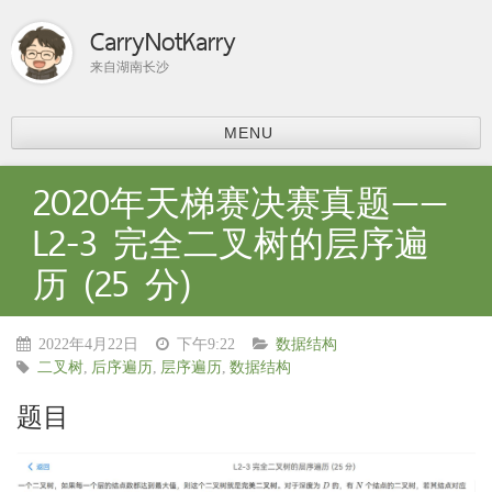
CarryNotKarry
来自湖南长沙
MENU
首页
2020年天梯赛决赛真题——
比赛总结
L2-3 完全二叉树的层序遍
ACM-ICPC
历 (25 分)
分享
上课内容
课程学习
2022年4月22日
下午9:22
数据结构
科研
二叉树
,
后序遍历
,
层序遍历
,
数据结构
论文阅读
题目
个人主页