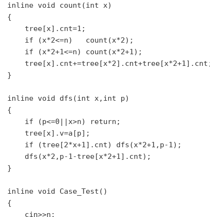
inline void count(int x)

{

    tree[x].cnt=1;

    if (x*2<=n)   count(x*2);

    if (x*2+1<=n) count(x*2+1);

    tree[x].cnt+=tree[x*2].cnt+tree[x*2+1].cnt;

}

inline void dfs(int x,int p)

{

    if (p<=0||x>n) return;

    tree[x].v=a[p];

    if (tree[2*x+1].cnt) dfs(x*2+1,p-1);

    dfs(x*2,p-1-tree[x*2+1].cnt);

}

inline void Case_Test()

{

    cin>>n;
