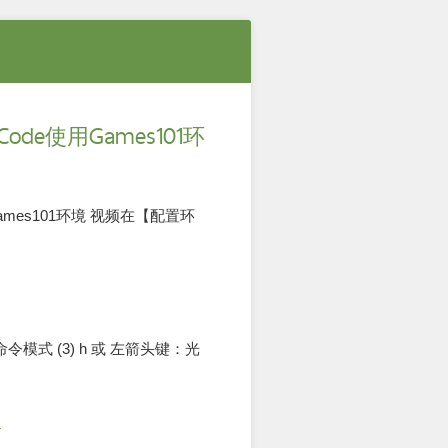
ode使用Games101环
Games101环境 视频在【配置环
命令模式 (3) h 或 左箭头键：光
令