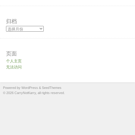
归档
页面
个人主页
无法访问
Powered by WordPress
&
SeedThemes
© 2026 CarryNotKarry, all rights reserved.