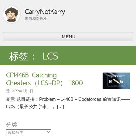
CarryNotKarry
来自湖南长沙
MENU
首页
标签：
LCS
比赛总结
ACM-ICPC
CF1446B Catching
分享
Cheaters（LCS+DP） 1800
上课内容
课程学习
2022年7月1日
科研
题意 题目链接：Problem – 1446B – Codeforces 前置知识——
论文阅读
LCS（最长公共字串）， […]
个人主页
分类