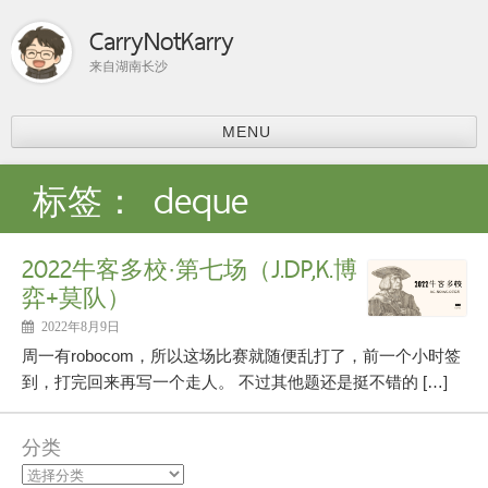
CarryNotKarry
来自湖南长沙
MENU
首页
标签：
deque
比赛总结
ACM-ICPC
2022牛客多校·第七场（J.DP,K.博
分享
弈+莫队）
上课内容
课程学习
2022年8月9日
科研
周一有robocom，所以这场比赛就随便乱打了，前一个小时签
论文阅读
到，打完回来再写一个走人。 不过其他题还是挺不错的 […]
个人主页
分类