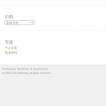
归档
页面
个人主页
无法访问
Powered by WordPress
&
SeedThemes
© 2026 CarryNotKarry, all rights reserved.