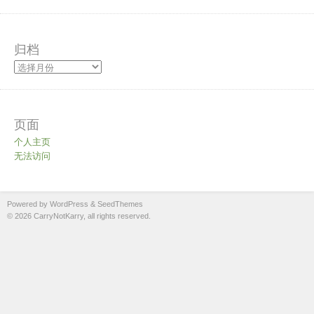
归档
页面
个人主页
无法访问
Powered by WordPress
&
SeedThemes
© 2026 CarryNotKarry, all rights reserved.