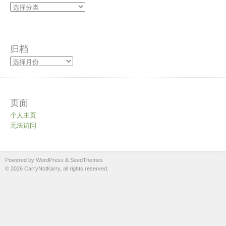
归档
页面
个人主页
无法访问
Powered by WordPress
&
SeedThemes
© 2026 CarryNotKarry, all rights reserved.