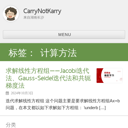
CarryNotKarry
来自湖南长沙
MENU
首页
标签：
计算方法
比赛总结
ACM-ICPC
求解线性方程组——Jacobi迭代
分享
法、Gauss-Seidel迭代法和共轭
上课内容
梯度法
课程学习
科研
2024年10月3日
论文阅读
迭代求解线性方程组 这个问题主要是要求解线性方程组Ax=b
个人主页
问题，在本文都以如下求解如下方程组： \underb […]
分类