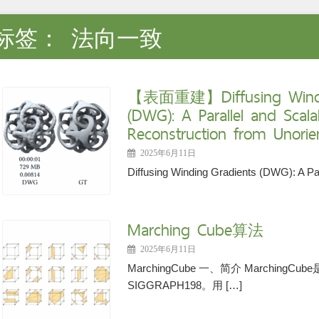
标签：
法向一致
【表面重建】Diffusing Windi
(DWG): A Parallel and Scal
Reconstruction from Unorie
2025年6月11日
Diffusing Winding Gradients (DWG): A Par
Marching Cube算法
2025年6月11日
MarchingCube 一、简介 Marchin
SIGGRAPH198。用 […]