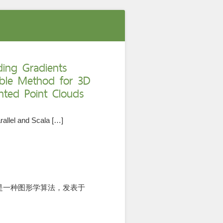
ng Gradients
able Method for 3D
nted Point Clouds
allel and Scala […]
gCube是一种图形学算法，发表于