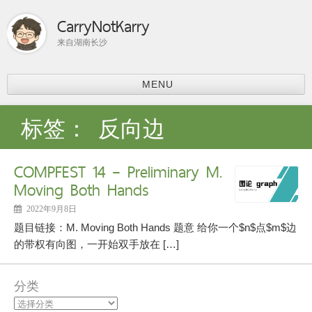
CarryNotKarry
来自湖南长沙
MENU
首页
标签：
反向边
比赛总结
ACM-ICPC
COMPFEST 14 – Preliminary M.
分享
Moving Both Hands
上课内容
课程学习
2022年9月8日
科研
题目链接：M. Moving Both Hands 题意 给你一个$n$点$m$边
论文阅读
的带权有向图，一开始双手放在 […]
个人主页
分类